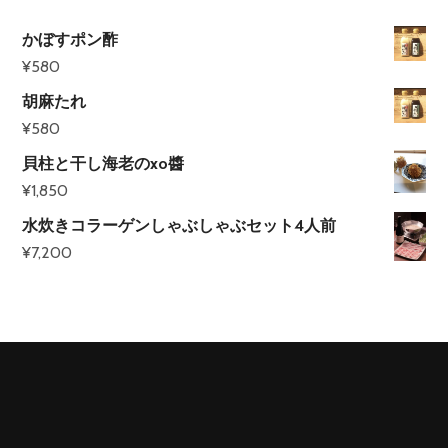
かぼすポン酢
¥
580
胡麻たれ
¥
580
貝柱と干し海老のxo醬
¥
1,850
水炊きコラーゲンしゃぶしゃぶセット4人前
¥
7,200