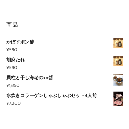
商品
かぼすポン酢
¥
580
胡麻たれ
¥
580
貝柱と干し海老のxo醬
¥
1,850
水炊きコラーゲンしゃぶしゃぶセット4人前
¥
7,200