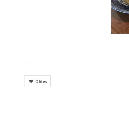
0
likes