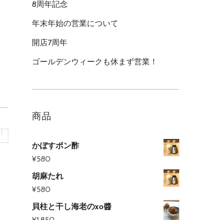
8周年記念
年末年始の営業について
開店7周年
ゴールデンウィークも休まず営業！
商品
かぼすポン酢
¥
580
胡麻たれ
¥
580
貝柱と干し海老のxo醬
¥
1,850