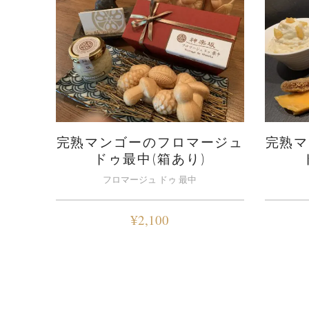
完熟マンゴーのフロマージュ
完熟マ
ドゥ最中(箱あり)
フロマージュ ドゥ 最中
¥
2,100