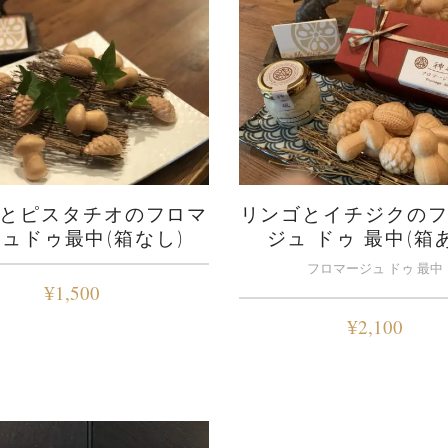
とピスタチオのフロマ
リンゴとイチジクの
ュドゥ最中(箱なし)
ジュ ドゥ 最中(箱
フロマージュ ドゥ 最中
¥
1,500
¥
2,100