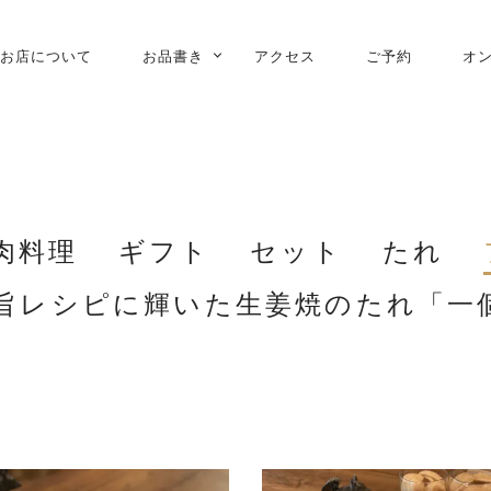
お店について
お品書き
アクセス
ご予約
オ
ARY
ATION
肉料理
ギフト
セット
たれ
旨レシピに輝いた生姜焼のたれ「一個