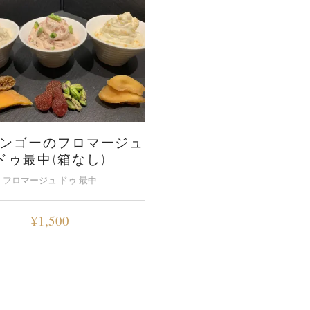
ンゴーのフロマージュ
ドゥ最中(箱なし)
フロマージュ ドゥ 最中
¥
1,500