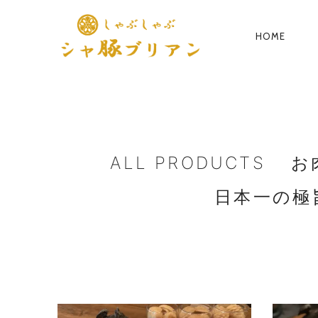
HOME
PRIM
NAVIG
ALL PRODUCTS
お
日本一の極