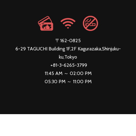
〒162-0825
6-29 TAGUCHI Building 1F,2F Kagurazaka,Shinjuku-
ku,Tokyo
+81-3-6265-3799
11:45 AM ～ 02:00 PM
05:30 PM ～ 11:00 PM