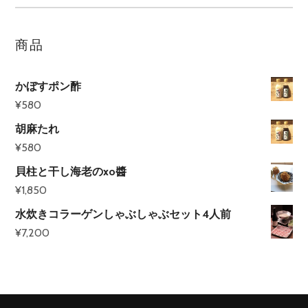
商品
かぼすポン酢
¥
580
胡麻たれ
¥
580
貝柱と干し海老のxo醬
¥
1,850
水炊きコラーゲンしゃぶしゃぶセット4人前
¥
7,200