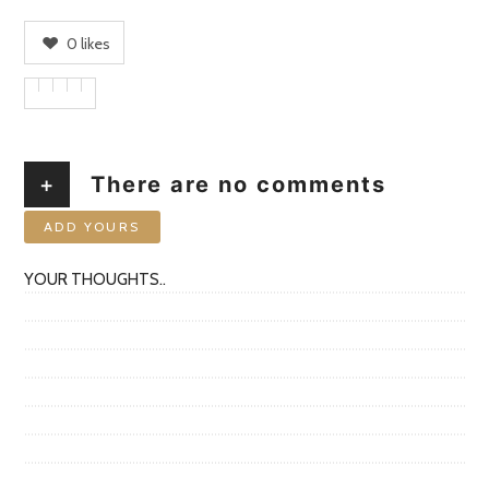
0
likes
+
There are no comments
ADD YOURS