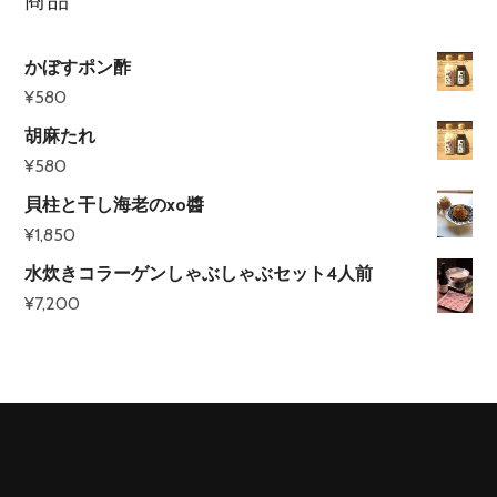
商品
かぼすポン酢
¥
580
胡麻たれ
¥
580
貝柱と干し海老のxo醬
¥
1,850
水炊きコラーゲンしゃぶしゃぶセット4人前
¥
7,200