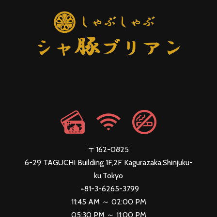
〒162-0825
6-29 TAGUCHI Building 1F,2F Kagurazaka,Shinjuku-
ku,Tokyo
+81-3-6265-3799
11:45 AM ～ 02:00 PM
05:30 PM ～ 11:00 PM