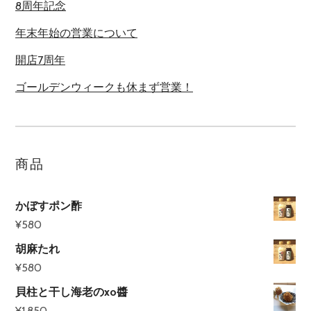
8周年記念
年末年始の営業について
開店7周年
ゴールデンウィークも休まず営業！
商品
かぼすポン酢
¥
580
胡麻たれ
¥
580
貝柱と干し海老のxo醬
¥
1,850