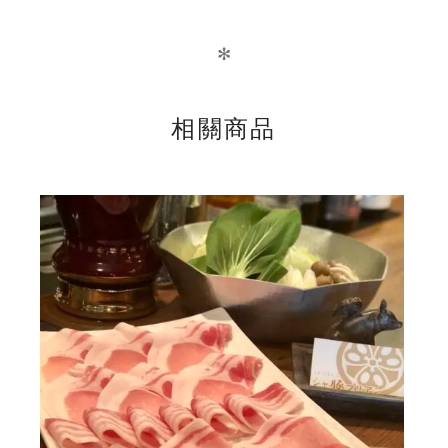
生
姜
✻
焼
き
相關商品
4
人
前
セ
ッ
ト
數
量