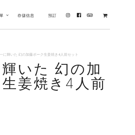
單
存儲信息
預訂
INSTAGRAM
FACEBOOK
TRIPADVISOR
N
一に輝いた 幻の加藤ポーク生姜焼き4人前セット
輝いた 幻の加
ク生姜焼き4人前