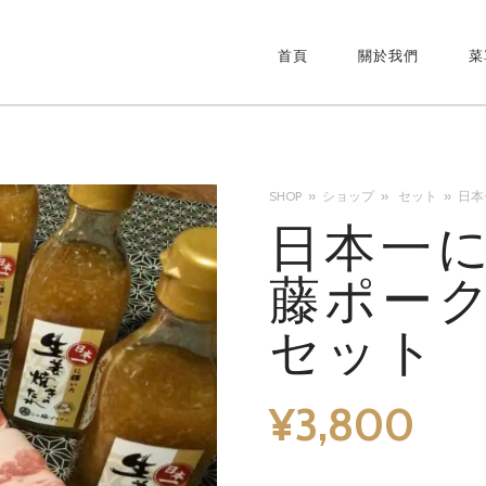
首頁
關於我們
菜
PRIMARY
NAVIGATIO
SHOP
ショップ
セット
日本
日本一に
藤ポー
セット
¥
3,800