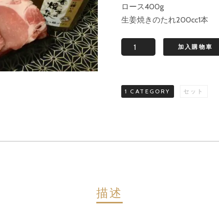
ロース400g
生姜焼きのたれ200cc1本
日
加入購物車
本
一
に
1 CATEGORY
セット
輝
い
た
幻
の
加
藤
ポ
描述
ー
ク