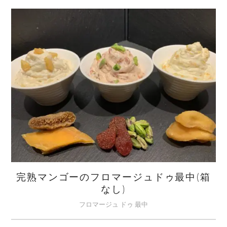
ド
ゥ
最
中
(箱
な
し)
数
量
完熟マンゴーのフロマージュドゥ最中(箱
なし)
フロマージュ ドゥ 最中