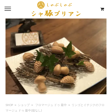
SHOP
ショップ
フロマージュ ドゥ 最中
リンゴとイチジクのフロ
マージュ ドゥ 最中(箱なし)