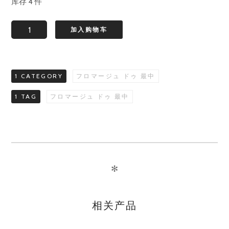
库存 4 件
リ
加入购物车
ン
ゴ
と
1 CATEGORY
フロマージュ ドゥ 最中
イ
チ
1 TAG
フロマージュ ドゥ 最中
ジ
ク
の
フ
ロ
✻
マ
ー
相关产品
ジ
ュ