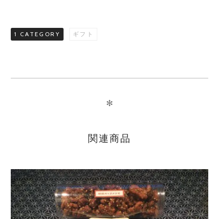
柱
と
干
1 CATEGORY
ギフト
し
海
老
の
xo
✻
醬
個
関連商品