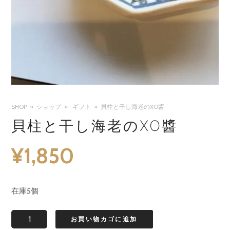
SHOP
ショップ
ギフト
貝柱と干し海老のXO醬
貝柱と干し海老のXO醬
¥
1,850
在庫5個
貝
お買い物カゴに追加