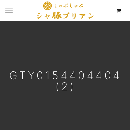
GTY0154404404
(2)