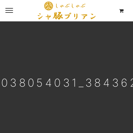
0038054031_38436