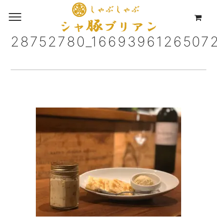
28752780_1669396126507