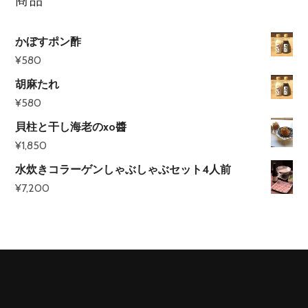
商品
かぼすポン酢
¥
580
胡麻たれ
¥
580
貝柱と干し海老のxo醬
¥
1,850
水炊きコラーゲンしゃぶしゃぶセット4人前
¥
7,200